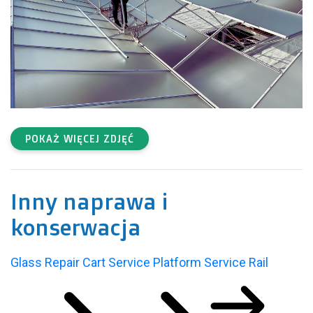
POKAŻ WIĘCEJ ZDJĘĆ
Inny naprawa i
konserwacja
Glass Repair Cart
Service Platform
Service Rail