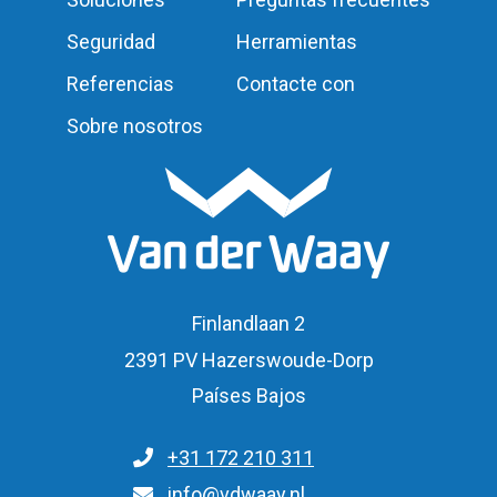
Seguridad
Herramientas
Referencias
Contacte con
Sobre nosotros
Finlandlaan 2
2391 PV Hazerswoude-Dorp
Países Bajos
+31 172 210 311
Para consultas generales
info@vdwaay.nl