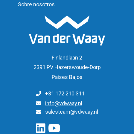
Sobre nosotros
Finlandlaan 2
2391 PV Hazerswoude-Dorp
Países Bajos
+31 172 210 311
Para consultas generales
info@vdwaay.nl
Para consultas sobre piezas/pedidos
salesteam@vdwaay.nl