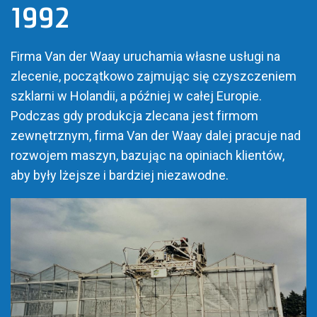
1992
Firma Van der Waay uruchamia własne usługi na
zlecenie, początkowo zajmując się czyszczeniem
szklarni w Holandii, a później w całej Europie.
Podczas gdy produkcja zlecana jest firmom
zewnętrznym, firma Van der Waay dalej pracuje nad
rozwojem maszyn, bazując na opiniach klientów,
aby były lżejsze i bardziej niezawodne.