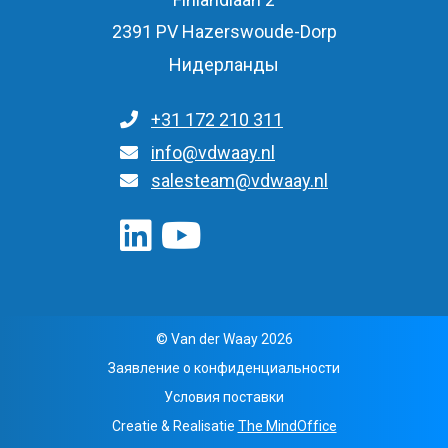
2391 PV Hazerswoude-Dorp
Нидерланды
+31 172 210 311
Для общих запросов
info@vdwaay.nl
salesteam@vdwaay.nl
© Van der Waay 2026
Заявление о конфиденциальности
Условия поставки
Creatie & Realisatie
The MindOffice