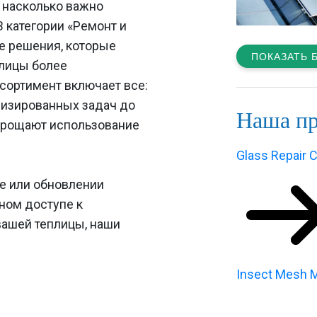
 насколько важно
В категории «Ремонт и
е решения, которые
ПОКАЗАТЬ 
плицы более
сортимент включает все:
лизированных задач до
Наша п
прощают использование
Glass Repair C
ке или обновлении
сном доступе к
ашей теплицы, наши
Insect Mesh M