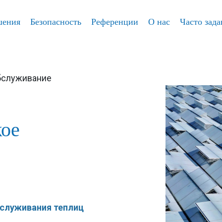
шения
Безопасность
Референции
О нас
Часто зад
обслуживание
кое
служивания теплиц