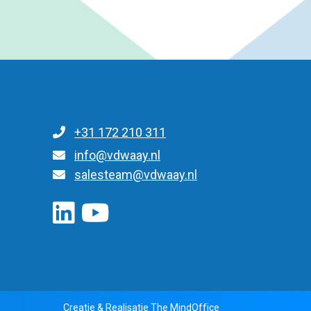
+31 172 210 311
Для общих запросов
info@vdwaay.nl
salesteam@vdwaay.nl
Creatie & Realisatie
The MindOffice