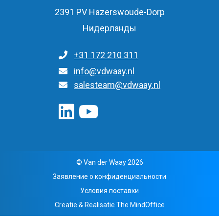
2391 PV Hazerswoude-Dorp
Нидерланды
+31 172 210 311
Для общих запросов
info@vdwaay.nl
salesteam@vdwaay.nl
© Van der Waay 2026
Заявление о конфиденциальности
Условия поставки
Creatie & Realisatie
The MindOffice