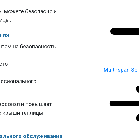
ы можете безопасно и
лицы.
ния
нтом на безопасность,
сто
Multi-span Ser
ессионального
персонал и повышает
ю крыши теплицы.
нального обслуживания