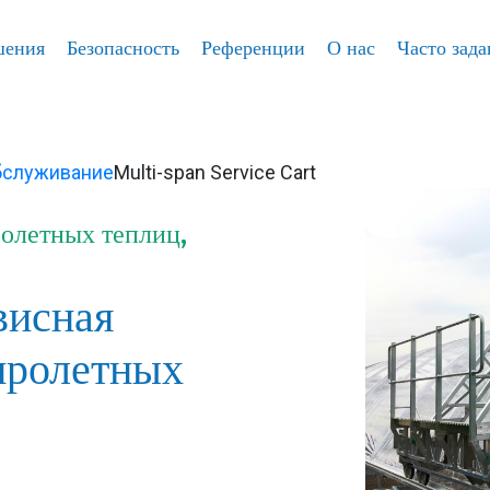
шения
Безопасность
Референции
О нас
Часто зад
обслуживание
Multi-span Service Cart
олетных теплиц,
висная
пролетных