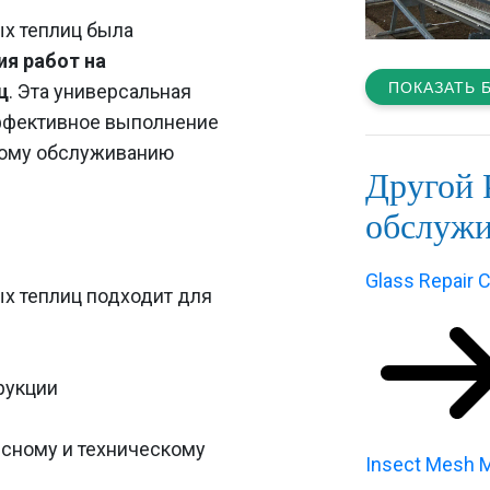
х теплиц была
ия работ на
ПОКАЗАТЬ 
ц
. Эта универсальная
эффективное выполнение
скому обслуживанию
Другой 
обслужи
Glass Repair C
х теплиц подходит для
рукции
исному и техническому
Insect Mesh M