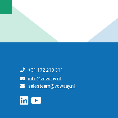
+31 172 210 311
Для общих запросов
info@vdwaay.nl
salesteam@vdwaay.nl