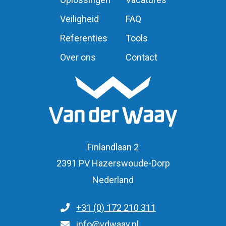
Veiligheid
FAQ
Referenties
Tools
Over ons
Contact
Finlandlaan 2
2391 PV Hazerswoude-Dorp
Nederland
+31 (0) 172 210 311
Voor algemene vragen
info@vdwaay.nl