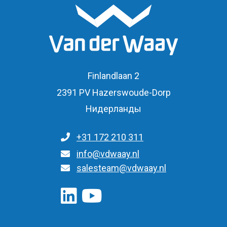
Finlandlaan 2
2391 PV Hazerswoude-Dorp
Нидерланды
+31 172 210 311
Для общих запросов
info@vdwaay.nl
salesteam@vdwaay.nl