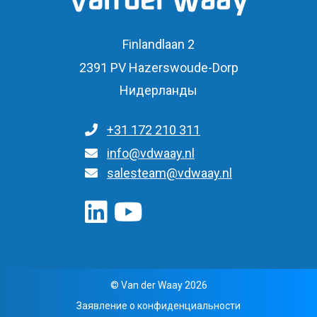
Finlandlaan 2
2391 PV Hazerswoude-Dorp
Нидерланды
+31 172 210 311
Для общих запросов
info@vdwaay.nl
salesteam@vdwaay.nl
© Van der Waay 2026
Заявление о конфиденциальности