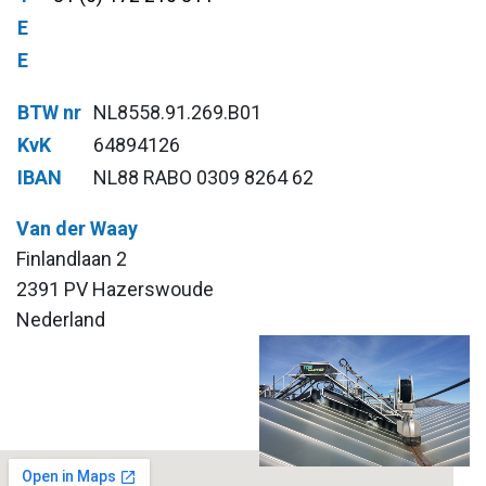
E
E
BTW nr
NL8558.91.269.B01
KvK
64894126
IBAN
NL88 RABO 0309 8264 62
Van der Waay
Finlandlaan 2
2391 PV Hazerswoude
Nederland