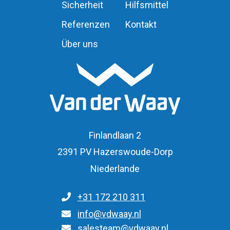
Sicherheit
Hilfsmittel
Referenzen
Kontakt
Über uns
Finlandlaan 2
2391 PV Hazerswoude-Dorp
Niederlande
+31 172 210 311
für allgemeine Anfragen
info@vdwaay.nl
Für Anfragen über Teile/Bestellungen
salesteam@vdwaay.nl