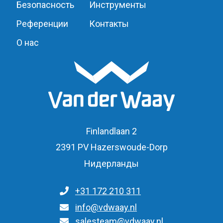
Безопасность
Инструменты
Референции
Контакты
О нас
Finlandlaan 2
2391 PV Hazerswoude-Dorp
Нидерланды
+31 172 210 311
Для общих запросов
info@vdwaay.nl
salesteam@vdwaay.nl