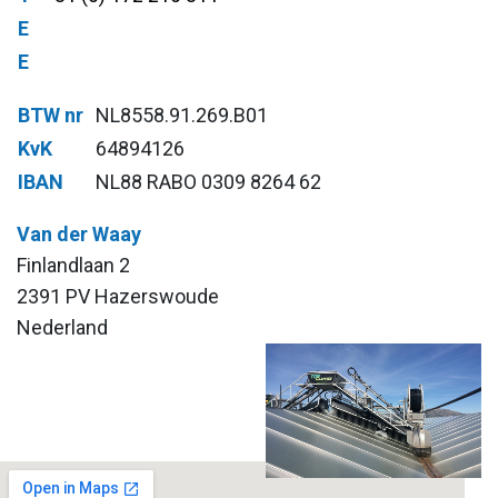
E
E
BTW nr
NL8558.91.269.B01
KvK
64894126
IBAN
NL88 RABO 0309 8264 62
Van der Waay
Finlandlaan 2
2391 PV Hazerswoude
Nederland