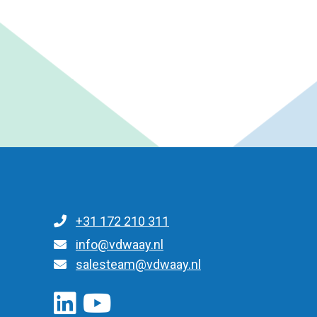
+31 172 210 311
für allgemeine Anfragen
info@vdwaay.nl
Für Anfragen über Teile/Bestellungen
salesteam@vdwaay.nl