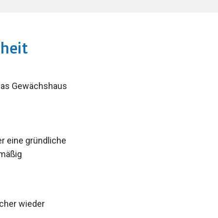
heit
 das Gewächshaus
r eine gründliche
nmäßig
icher wieder