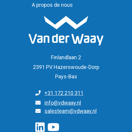
A propos de nous
Finlandlaan 2
2391 PV Hazerswoude-Dorp
Pays-Bas
+31 172 210 311
Pour toute question d'ordre général
info@vdwaay.nl
Pour les questions concernant les 
salesteam@vdwaay.nl